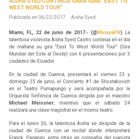
AISHA SYED CONTINÚA GRAN GIRA “EAST TO
WEST WORLD TOUR”
Publicado en 06/22/2017
Aisha Syed
Miami, FL, 22 de junio de 2017.- (@
MinayaPR
)
La
talentosa violinista Aisha Syed Castro continúa en el día
de mañana su gira “East To West World Tour” (Gira
Mundial del Este al Oeste) con 6 presentaciones por 3
ciudades de Ecuador.
En la ciudad de Cuenca, presentará el viernes 23 y
domingo 25 de junio, el Concierto #1 de Shostakovich
en el Teatro Pumapungo y será acompañada por la
Orquesta Sinfónica de Cuenca dirigida por el maestro
Michael Meissner
, mientras que el sábado 24
realizará una clase magistral en el mismo teatro.
Para el lunes 26, la talentosa Aisha se despide de la
ciudad de Cuenca con un recital donde interpretará
Franck, Paganini, entre otras en compañía del pianista