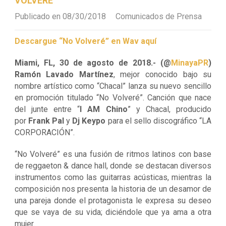
VOLVERÉ”
Publicado en 08/30/2018
Comunicados de Prensa
Descargue “No Volveré” en Wav aquí
Miami, FL, 30 de agosto de 2018.- (@
MinayaPR
)
Ramón Lavado Martínez
, mejor conocido bajo su
nombre artístico como “Chacal” lanza su nuevo sencillo
en promoción titulado “No Volveré”. Canción que nace
del junte entre “
I AM Chino
” y Chacal, producido
por
Frank Pal
y
Dj Keypo
para el sello discográfico “LA
CORPORACIÓN”.
“No Volveré” es una fusión de ritmos latinos con base
de reggaeton & dance hall, donde se destacan diversos
instrumentos como las guitarras acústicas, mientras la
composición nos presenta la historia de un desamor de
una pareja donde el protagonista le expresa su deseo
que se vaya de su vida; diciéndole que ya ama a otra
mujer.