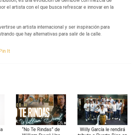
istribution, es una evolución de dembow con mezcla de
r el artista con el que busca refrescar e innovar en la
tirse un artista internacional y ser inspiración para
ndo que hay alternativas para salir de la calle.
Pin It
la
“No Te Rindas” de
Willy García le rendirá