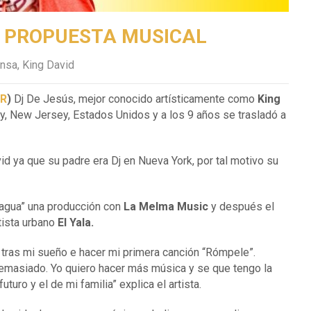
U PROPUESTA MUSICAL
ensa
,
King David
PR
)
Dj De Jesús, mejor conocido artísticamente como
King
ty, New Jersey, Estados Unidos y a los 9 años se trasladó a
d ya que su padre era Dj en Nueva York, por tal motivo su
uagua” una producción con
La Melma Music
y después el
tista urbano
El Yala.
 tras mi sueño e hacer mi primera canción “Rómpele”.
emasiado. Yo quiero hacer más música y se que tengo la
turo y el de mi familia” explica el artista.